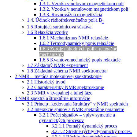
1.3.1. Vzorka v nulovom magnetickom poli
1.3.2. Vzorka v nenulovom magnetickom poli
1.3.3. Rovnovážna magnetizácia
1.4. Účinok rádiofrekvenčného poľa B
1
1.5 Rotujúca súradnicová sústava
1.6 Relaxácia vzorky
1.6.1 Mechanizmus NMR relaxácie
1.6.2 Termodynamicky popis relaxácie
1.6.3 Zdroje náhodných polí a relaxačné
mechanizmy
1.6.5 Kvantovomechnický popis relaxácie
1.7 Základný NMR experiment
1.8 Základná schéma NMR spektrometra
2 NMR – metóda molekulovej spektroskopie
2.1 Historický úvod
2.2 Charakteristiky NMR spektroskopie
2.3 NMR v kvapalnej a tuhej fáze
3 NMR spektrá a štruktúrne informácie
3.1 Princíp „kódovania štruktúry“ v NMR spektrách
3.2 Interakcie spinov a NMR spektrálne parametre
3.2.1 Počet signálov – vplyv symetrie a
dynamických procesov
3.2.1.1 Pomalý dynamický proces
3.2.1.2 Stredne rýchly dynamický proces.
3.2.1.3 Rýchly dynamický proces.