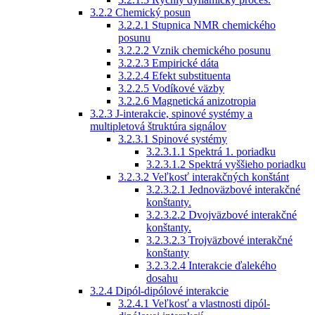
3.2.2 Chemický posun
3.2.2.1 Stupnica NMR chemického
posunu
3.2.2.2 Vznik chemického posunu
3.2.2.3 Empirické dáta
3.2.2.4 Efekt substituenta
3.2.2.5 Vodíkové väzby
3.2.2.6 Magnetická anizotropia
3.2.3 J-interakcie, spinové systémy a
multipletová štruktúra signálov
3.2.3.1 Spinové systémy
3.2.3.1.1 Spektrá 1. poriadku
3.2.3.1.2 Spektrá vyššieho poriadku
3.2.3.2 Veľkosť interakčných konštánt
3.2.3.2.1 Jednoväzbové interakčné
konštanty.
3.2.3.2.2 Dvojväzbové interakčné
konštanty.
3.2.3.2.3 Trojväzbové interakčné
konštanty
3.2.3.2.4 Interakcie ďalekého
dosahu
3.2.4 Dipól-dipólové interakcie
3.2.4.1 Veľkosť a vlastnosti dipól-