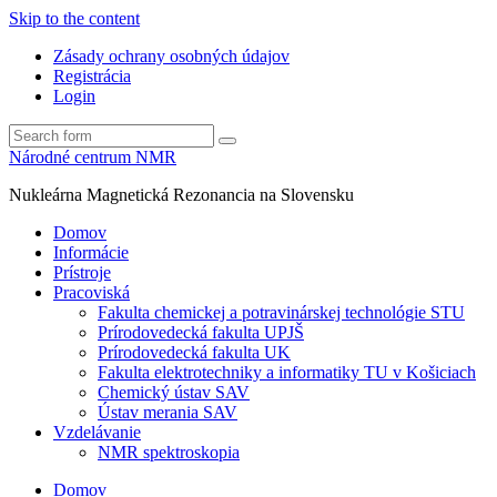
Skip to the content
Zásady ochrany osobných údajov
Registrácia
Login
Search
Národné centrum NMR
Nukleárna Magnetická Rezonancia na Slovensku
Domov
Informácie
Prístroje
Pracoviská
Fakulta chemickej a potravinárskej technológie STU
Prírodovedecká fakulta UPJŠ
Prírodovedecká fakulta UK
Fakulta elektrotechniky a informatiky TU v Košiciach
Chemický ústav SAV
Ústav merania SAV
Vzdelávanie
NMR spektroskopia
Domov