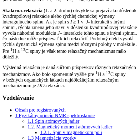
Skalárna-relaxácia
(1. a 2. druhu) obvykle sa prejaví ako dôsledok
kvadrupólovej relaxácie alebo rýchlej chemickej výmeny
interagujúceho spinu. Ak je spin s
I
≥ 1 v
J-
interakcií s inými
spinmi, rýchla zmena jeho stavu v dôsledku kvadrupólovej relaxácie
vyvolá náhodnú moduláciu
J
– interakcie tohto spinu s inými spinmi,
čo následne môže prispievať k ich relaxácií. Podobný efekt vyvolá
rýchla dynamická výmena spinu medzi rôznymi polohy v molekule .
1
13
Pre
H a
C spiny je však tento relaxačný mechanizmus málo
dôležitý.
Výsledná relaxácia je daná súčtom príspevkov rôznych relaxačných
1
13
mechanizmov. Ako bolo spomenuté vyššie pre
H a
C spiny
v bežných organických látkach najdôležitejším relaxačným
mechanizmom je
DD
-relaxácia.
Vzdelávanie
Obsah pre registrovaných
1 Fyzikálny princíp NMR spektroskopie
1.1 Spin atómových jadier
1.2. Magnetický moment atómových jadier
1.2.1. Spin v magnetickom poli
1.3 Magnetizácia vzorky