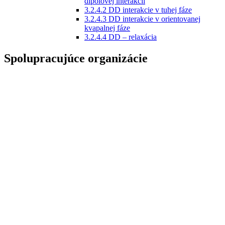
dipólovej interakcií
3.2.4.2 DD interakcie v tuhej fáze
3.2.4.3 DD interakcie v orientovanej
kvapalnej fáze
3.2.4.4 DD – relaxácia
Spolupracujúce organizácie