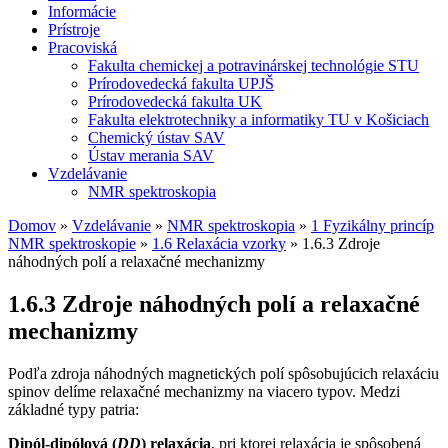
Informácie
Prístroje
Pracoviská
Fakulta chemickej a potravinárskej technológie STU
Prírodovedecká fakulta UPJŠ
Prírodovedecká fakulta UK
Fakulta elektrotechniky a informatiky TU v Košiciach
Chemický ústav SAV
Ústav merania SAV
Vzdelávanie
NMR spektroskopia
Domov
»
Vzdelávanie
»
NMR spektroskopia
»
1 Fyzikálny princíp
NMR spektroskopie
»
1.6 Relaxácia vzorky
»
1.6.3 Zdroje
náhodných polí a relaxačné mechanizmy
1.6.3 Zdroje náhodných polí a relaxačné
mechanizmy
Podľa zdroja náhodných magnetických polí spôsobujúcich relaxáciu
spinov delíme relaxačné mechanizmy na viacero typov. Medzi
základné typy patria:
Dipól-dipólová (
DD
) relaxácia
, pri ktorej relaxácia je spôsobená